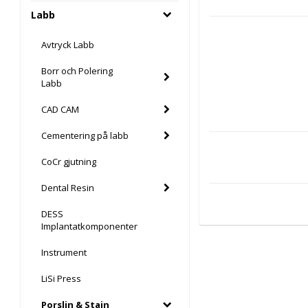
Labb
Avtryck Labb
Borr och Polering
Labb
CAD CAM
Cementering på labb
CoCr gjutning
Dental Resin
DESS
Implantatkomponenter
Instrument
LiSi Press
Porslin & Stain