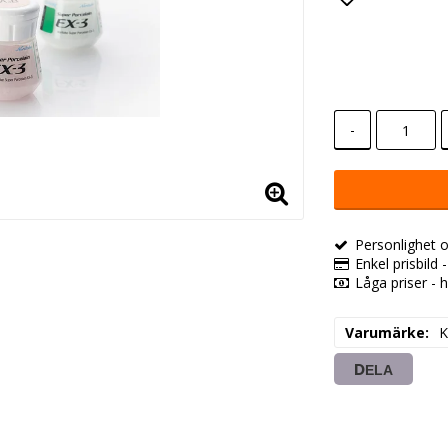
Lägg till i
-
Personlighet o
Enkel prisbild 
Låga priser - h
Varumärke
K
DELA