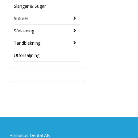
Slangar & Sugar
Suturer
Sårläkning
Tandblekning
Utförsäljning
Humanus Dental AB