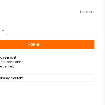
 favoritlistan
Läs mer...
+
KÖP
ch service!
- nettopris direkt!
elt enkelt!
uraray Noritake