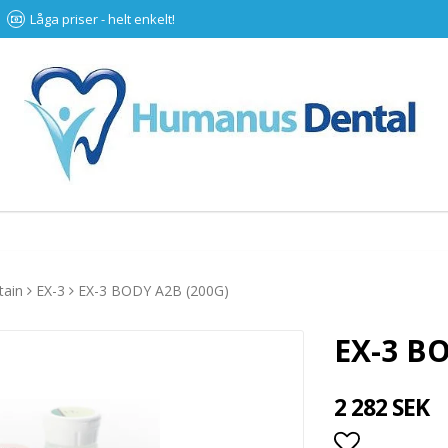
Låga priser - helt enkelt!
tain
EX-3
EX-3 BODY A2B (200G)
EX-3 B
2 282 SEK