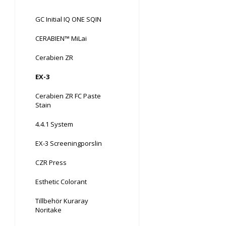
GC Initial IQ ONE SQIN
CERABIEN™ MiLai
Cerabien ZR
EX-3
Cerabien ZR FC Paste
Stain
4.4.1 System
EX-3 Screeningporslin
CZR Press
Esthetic Colorant
Tillbehör Kuraray
Noritake