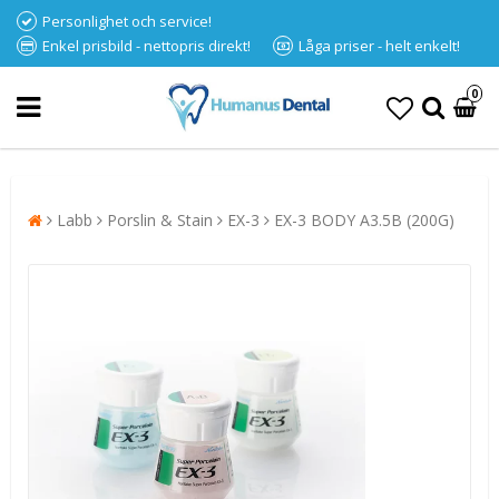
Personlighet och service!
Enkel prisbild - nettopris direkt!
Låga priser - helt enkelt!
0
Labb
Porslin & Stain
EX-3
EX-3 BODY A3.5B (200G)