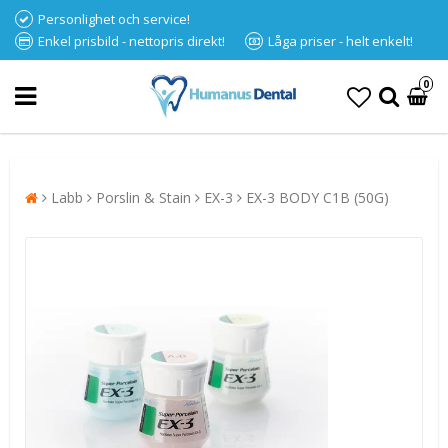
Personlighet och service!
Enkel prisbild - nettopris direkt!
Låga priser - helt enkelt!
0
Labb
Porslin & Stain
EX-3
EX-3 BODY C1B (50G)