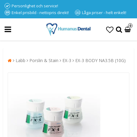
Personlighet och service!
Enkel prisbild - nettopris direkt!
Låga priser - helt enkelt!
0
Labb
Porslin & Stain
EX-3
EX-3 BODY NA3.5B (10G)