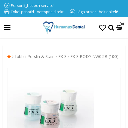
Personlighet och service!
Enkel prisbild - nettopris direkt!
Låga priser - helt enkelt!
0
Labb
Porslin & Stain
EX-3
EX-3 BODY NW0.5B (10G)