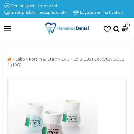
Personlighet och service!
Enkel prisbild - nettopris direkt!
Låga priser - helt enkelt!
0
Labb
Porslin & Stain
EX-3
EX-3 LUSTER AQUA BLUE
1 (10G)