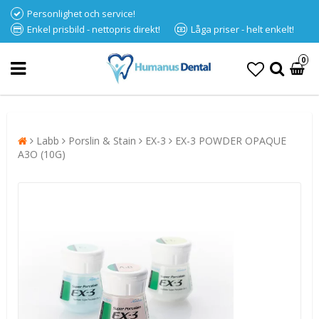
Personlighet och service!
Enkel prisbild - nettopris direkt!
Låga priser - helt enkelt!
0
Labb
Porslin & Stain
EX-3
EX-3 POWDER OPAQUE
A3O (10G)