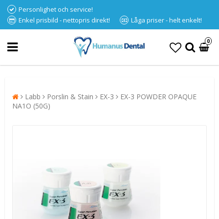
Personlighet och service!
Enkel prisbild - nettopris direkt!
Låga priser - helt enkelt!
0
Labb
Porslin & Stain
EX-3
EX-3 POWDER OPAQUE
NA1O (50G)