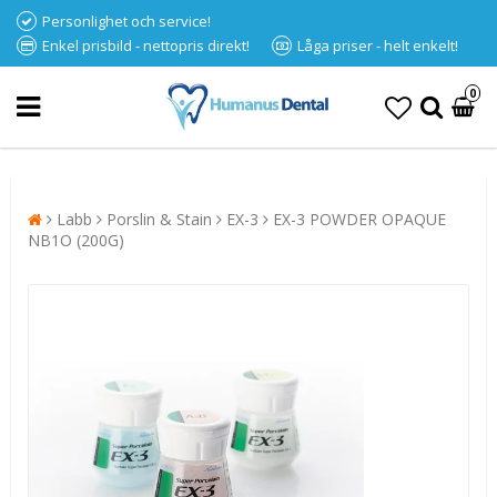
Personlighet och service!
Enkel prisbild - nettopris direkt!
Låga priser - helt enkelt!
0
Labb
Porslin & Stain
EX-3
EX-3 POWDER OPAQUE
NB1O (200G)