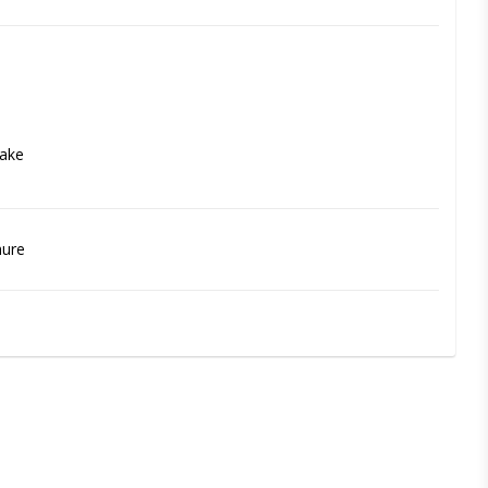
ake
hure