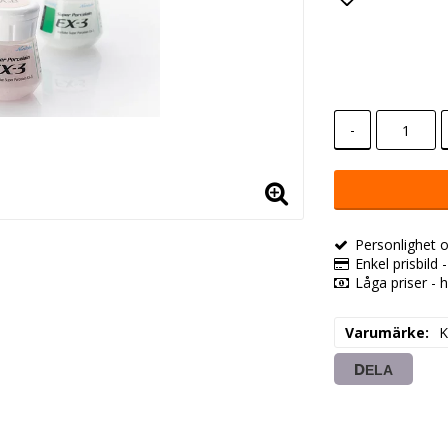
Lägg till i
-
Personlighet o
Enkel prisbild 
Låga priser - h
Varumärke
K
DELA