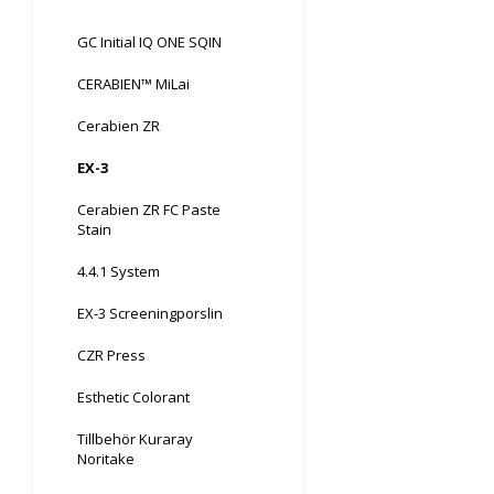
GC Initial IQ ONE SQIN
CERABIEN™ MiLai
Cerabien ZR
EX-3
Cerabien ZR FC Paste
Stain
4.4.1 System
EX-3 Screeningporslin
CZR Press
Esthetic Colorant
Tillbehör Kuraray
Noritake