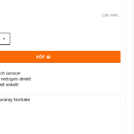
 favoritlistan
Läs mer...
+
KÖP
ch service!
- nettopris direkt!
elt enkelt!
uraray Noritake