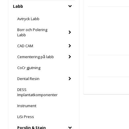
Labb
Avtryck Labb
Borr och Polering
Labb
CAD CAM
Cementering på labb
CoCr gjutning
Dental Resin
DESS
Implantatkomponenter
Instrument
LiSi Press
Porslin & Stain