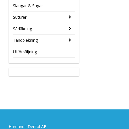
Slangar & Sugar
Suturer
Sårläkning
Tandblekning
Utförsäljning
Humanus Dental AB