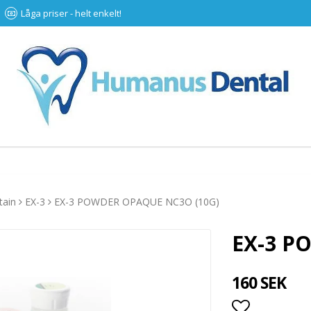
Låga priser - helt enkelt!
tain
EX-3
EX-3 POWDER OPAQUE NC3O (10G)
EX-3 P
160 SEK