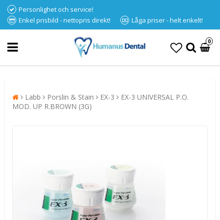
Personlighet och service!
Enkel prisbild - nettopris direkt!
Låga priser - helt enkelt!
0
Labb
Porslin & Stain
EX-3
EX-3 UNIVERSAL P.O.
MOD. UP R.BROWN (3G)