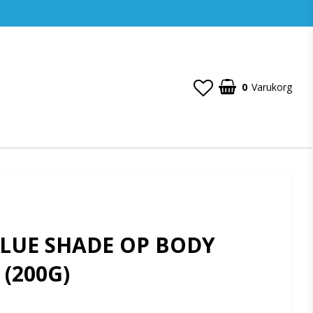
0
Varukorg
Din varukorg är tom
ALUE SHADE OP BODY
 (200G)