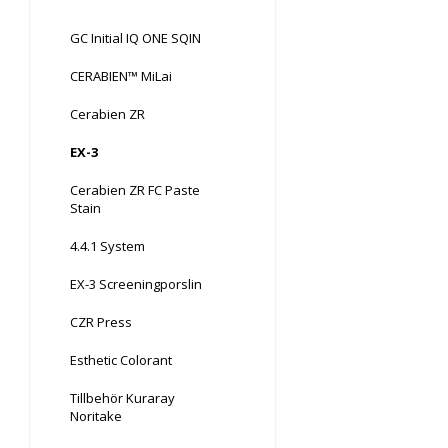
GC Initial IQ ONE SQIN
CERABIEN™ MiLai
Cerabien ZR
EX-3
Cerabien ZR FC Paste
Stain
4.4.1 System
EX-3 Screeningporslin
CZR Press
Esthetic Colorant
Tillbehör Kuraray
Noritake