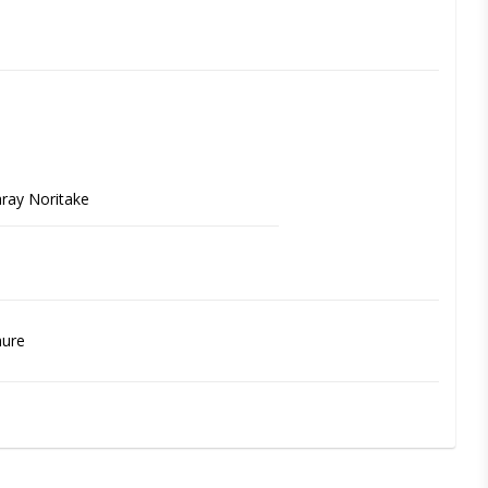
ray Noritake
hure