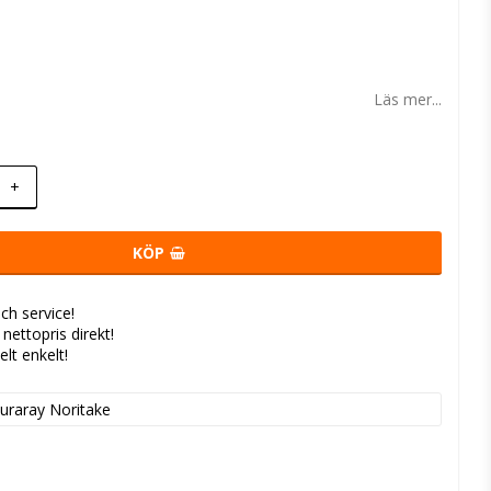
 favoritlistan
Läs mer...
+
KÖP
ch service!
- nettopris direkt!
elt enkelt!
uraray Noritake