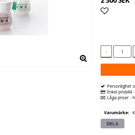
2 300 SEK
Lägg till i
-
Personlighet o
Enkel prisbild 
Låga priser - h
Varumärke
K
DELA