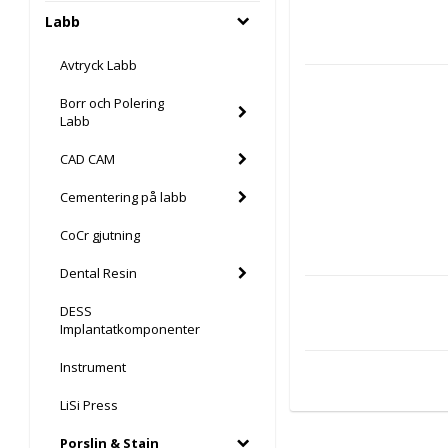
Labb
Avtryck Labb
Borr och Polering
Labb
CAD CAM
Cementering på labb
CoCr gjutning
Dental Resin
DESS
Implantatkomponenter
Instrument
LiSi Press
Porslin & Stain