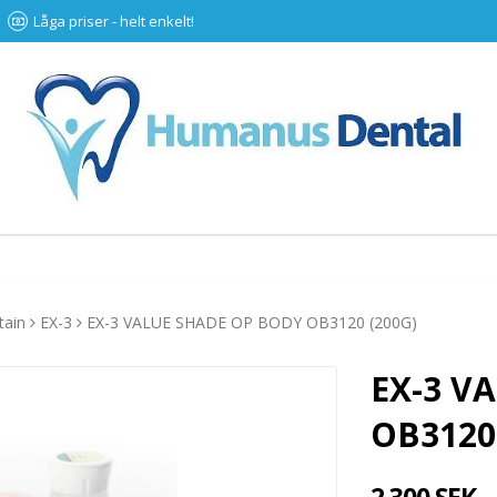
Låga priser - helt enkelt!
tain
EX-3
EX-3 VALUE SHADE OP BODY OB3120 (200G)
EX-3 V
OB3120