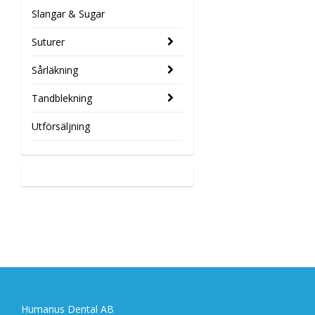
Slangar & Sugar
Suturer
Sårläkning
Tandblekning
Utförsäljning
Humanus Dental AB