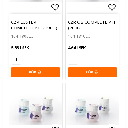
Lägg till i favoritlistan
Lägg t
CZR LUSTER
CZR OB COMPLETE KIT
COMPLETE KIT (190G)
(200G)
104-1800EU
104-1810EU
5 531 SEK
4 641 SEK
KÖP
KÖP