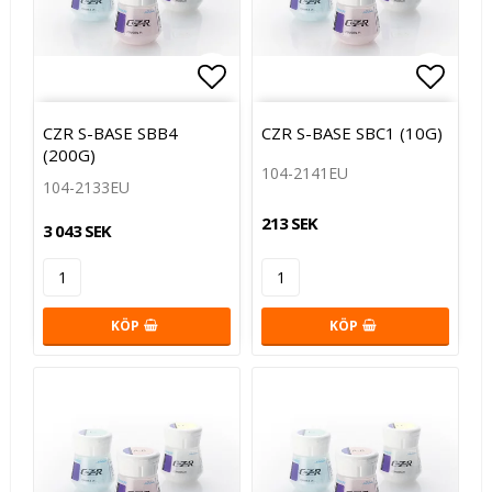
Lägg till i favoritlistan
Lägg t
CZR S-BASE SBB4
CZR S-BASE SBC1 (10G)
(200G)
104-2141EU
104-2133EU
213 SEK
3 043 SEK
KÖP
KÖP