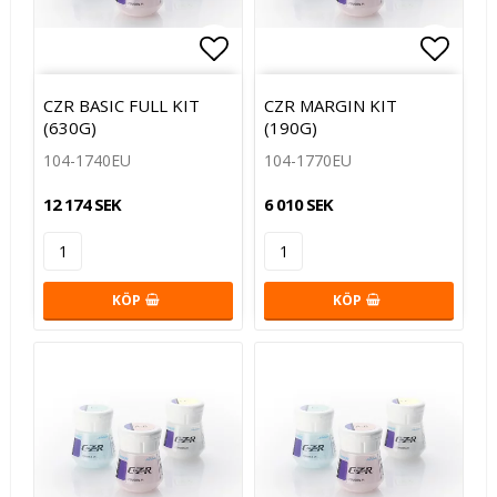
Lägg till i favoritlistan
Lägg t
CZR BASIC FULL KIT
CZR MARGIN KIT
(630G)
(190G)
104-1740EU
104-1770EU
12 174 SEK
6 010 SEK
KÖP
KÖP