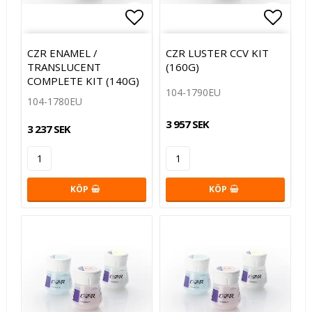
Lägg till i favoritlistan
Lägg t
CZR ENAMEL /
CZR LUSTER CCV KIT
TRANSLUCENT
(160G)
COMPLETE KIT (140G)
104-1790EU
104-1780EU
3 957 SEK
3 237 SEK
KÖP
KÖP