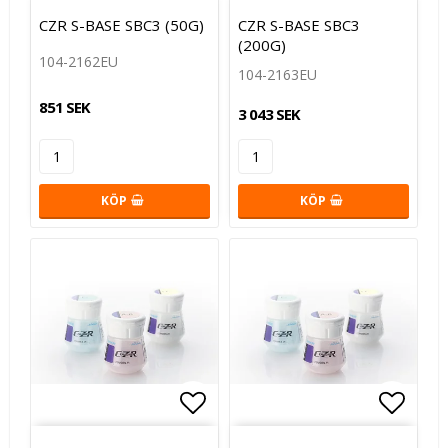
Lägg till i favoritlistan
Lägg t
CZR S-BASE SBC3 (50G)
CZR S-BASE SBC3
(200G)
104-2162EU
104-2163EU
851 SEK
3 043 SEK
KÖP
KÖP
Lägg till i favoritlistan
Lägg t