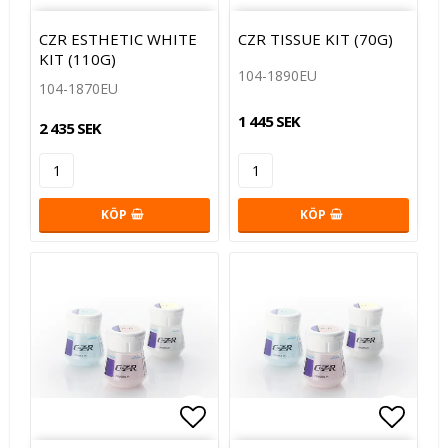
Lägg till i favoritlistan
Lägg t
CZR ESTHETIC WHITE
CZR TISSUE KIT (70G)
KIT (110G)
104-1890EU
104-1870EU
1 445 SEK
2 435 SEK
KÖP
KÖP