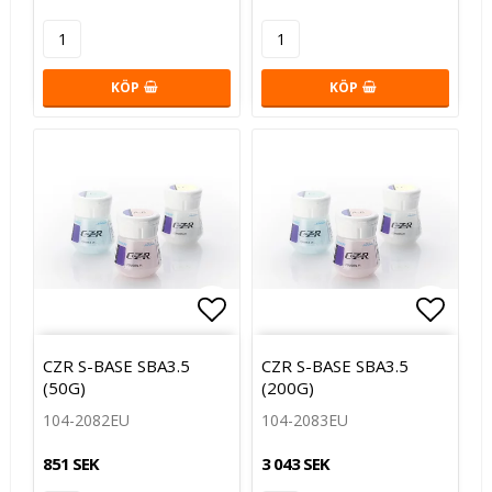
KÖP
KÖP
Lägg till i favoritlistan
Lägg t
CZR S-BASE SBA3.5
CZR S-BASE SBA3.5
(50G)
(200G)
104-2082EU
104-2083EU
851 SEK
3 043 SEK