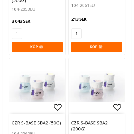
(200G)
104-2061EU
104-2053EU
213 SEK
3 043 SEK
KÖP
KÖP
Lägg till i favoritlistan
Lägg t
CZR S-BASE SBA2 (50G)
CZR S-BASE SBA2
(200G)
104-2062EU