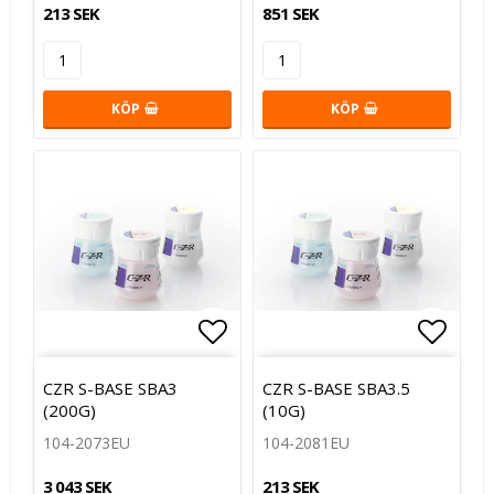
213 SEK
851 SEK
KÖP
KÖP
Lägg till i favoritlistan
Lägg t
CZR S-BASE SBA3
CZR S-BASE SBA3.5
(200G)
(10G)
104-2073EU
104-2081EU
3 043 SEK
213 SEK