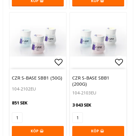
KÖP
KÖP
Lägg till i favoritlistan
Lägg t
CZR S-BASE SBB1 (50G)
CZR S-BASE SBB1
(200G)
104-2102EU
104-2103EU
851 SEK
3 043 SEK
KÖP
KÖP