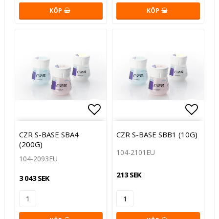
KÖP
KÖP
Lägg till i favoritlistan
Lägg t
CZR S-BASE SBA4
CZR S-BASE SBB1 (10G)
(200G)
104-2101EU
104-2093EU
213 SEK
3 043 SEK