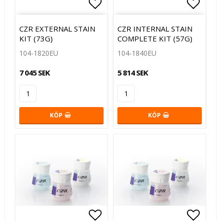
Lägg till i favoritlistan
Lägg t
CZR EXTERNAL STAIN
CZR INTERNAL STAIN
KIT (73G)
COMPLETE KIT (57G)
104-1820EU
104-1840EU
7 045 SEK
5 814 SEK
KÖP
KÖP