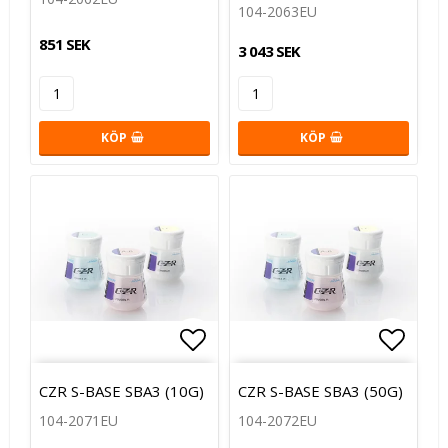
104-2063EU
851 SEK
3 043 SEK
KÖP
KÖP
Lägg till i favoritlistan
Lägg t
CZR S-BASE SBA3 (10G)
CZR S-BASE SBA3 (50G)
104-2071EU
104-2072EU