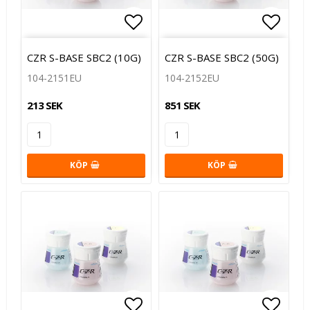
Lägg till i favoritlistan
Lägg t
CZR S-BASE SBC2 (10G)
CZR S-BASE SBC2 (50G)
104-2151EU
104-2152EU
213 SEK
851 SEK
KÖP
KÖP