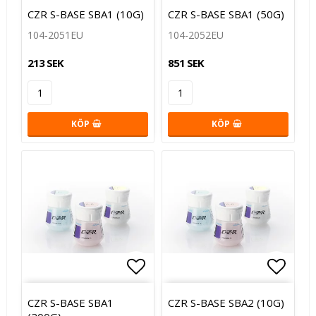
Lägg till i favoritlistan
Lägg t
CZR S-BASE SBA1 (10G)
CZR S-BASE SBA1 (50G)
104-2051EU
104-2052EU
213 SEK
851 SEK
KÖP
KÖP
Lägg till i favoritlistan
Lägg t
CZR S-BASE SBA1
CZR S-BASE SBA2 (10G)