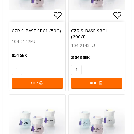
Lägg till i favoritlistan
Lägg t
CZR S-BASE SBC1 (50G)
CZR S-BASE SBC1
(200G)
104-2142EU
104-2143EU
851 SEK
3 043 SEK
KÖP
KÖP