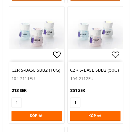
Lägg till i favoritlistan
Lägg t
CZR S-BASE SBB2 (10G)
CZR S-BASE SBB2 (50G)
104-2111EU
104-2112EU
213 SEK
851 SEK
KÖP
KÖP