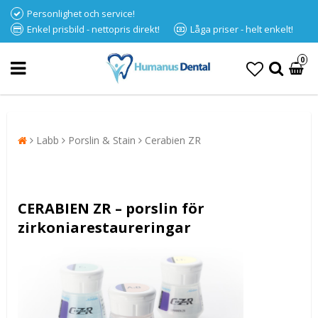
Personlighet och service!
Enkel prisbild - nettopris direkt!
Låga priser - helt enkelt!
0
Labb
Porslin & Stain
Cerabien ZR
CERABIEN ZR – porslin för
zirkoniarestaureringar