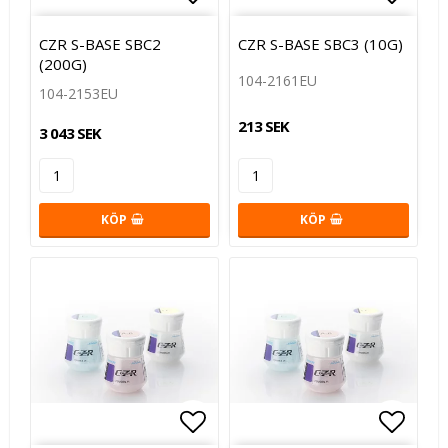
Lägg till i favoritlistan
Lägg t
CZR S-BASE SBC2
CZR S-BASE SBC3 (10G)
(200G)
104-2161EU
104-2153EU
213 SEK
3 043 SEK
KÖP
KÖP