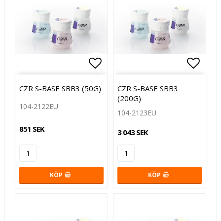
Lägg till i favoritlistan
Lägg t
CZR S-BASE SBB3 (50G)
CZR S-BASE SBB3
(200G)
104-2122EU
104-2123EU
851 SEK
3 043 SEK
KÖP
KÖP