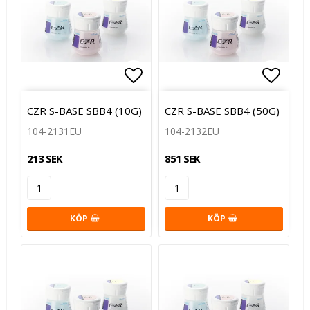
Lägg till i favoritlistan
Lägg t
CZR S-BASE SBB4 (10G)
CZR S-BASE SBB4 (50G)
104-2131EU
104-2132EU
213 SEK
851 SEK
KÖP
KÖP