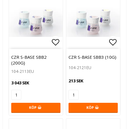
Lägg till i favoritlistan
Lägg t
CZR S-BASE SBB2
CZR S-BASE SBB3 (10G)
(200G)
104-2121EU
104-2113EU
213 SEK
3 043 SEK
KÖP
KÖP