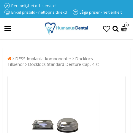
Personlighet och service!
Enkel prisbild - nettopris direkt!
Låga priser - helt enkelt!
0
DESS Implantatkomponenter
Docklocs
Tillbehör
Docklocs Standard Denture Cap, 4 st