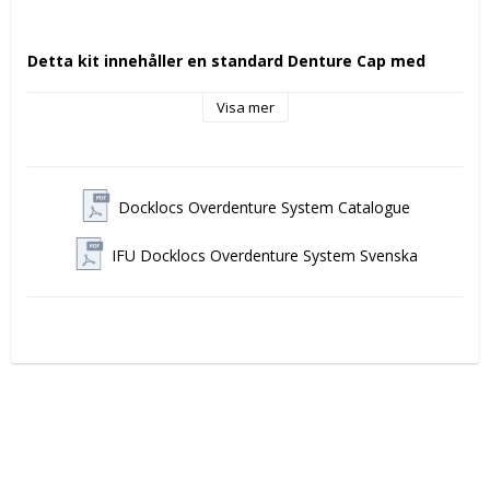
Detta kit innehåller en standard Denture Cap med 
svart processinsats.
Visa mer
Produkten är kompatibel med alla ledande overdenture-
system med samma geometri, inkluderande DESS Loc®.
Docklocs® Attachment System
 är ett avancerat system 
Docklocs Overdenture System Catalogue
för avtagbara implantatstödda overdenture-proteser. 
Systemet är utvecklat för att ge förutsägbara kliniska 
IFU Docklocs Overdenture System Svenska
resultat, hög slitstyrka och långvarig patientkomfort.
Patenterad biokompatibel beläggning
Dockloc-distanserna är försedda med en mycket slitstark 
beläggning av Zirconium Carbon Nitride (ZrCN). Denna 
avancerade ytteknologi ger flera kliniska fördelar jämfört 
med traditionella beläggningar.