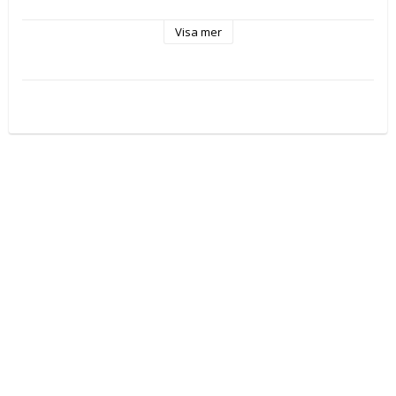
3-lager och 17 olika mönster. 
Visa mer
175 mm x 120 mm.