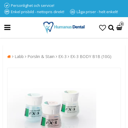
Personlighet och service!
Enkel prisbild - nettopris direkt!
Låga priser - helt enkelt!
0
Labb
Porslin & Stain
EX-3
EX-3 BODY B1B (10G)