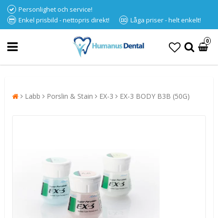
Personlighet och service!
Enkel prisbild - nettopris direkt!
Låga priser - helt enkelt!
0
Labb
Porslin & Stain
EX-3
EX-3 BODY B3B (50G)