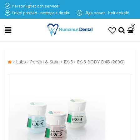
Personlighet och service!
Enkel prisbild - nettopris direkt!
Låga priser - helt enkelt!
0
Labb
Porslin & Stain
EX-3
EX-3 BODY D4B (200G)