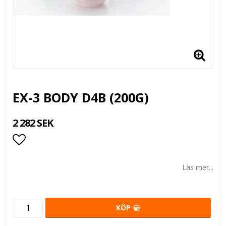
EX-3 BODY D4B (200G)
2 282 SEK
Lägg till i favoritlistan
Läs mer...
KÖP