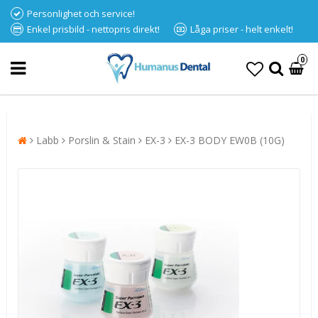
Personlighet och service!
Enkel prisbild - nettopris direkt!
Låga priser - helt enkelt!
0
Labb
Porslin & Stain
EX-3
EX-3 BODY EW0B (10G)