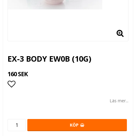
EX-3 BODY EW0B (10G)
160 SEK
Lägg till i favoritlistan
Läs mer...
KÖP