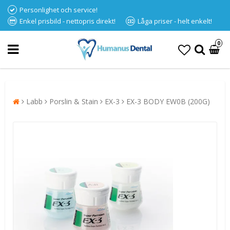
Personlighet och service!
Enkel prisbild - nettopris direkt!
Låga priser - helt enkelt!
0
Labb
Porslin & Stain
EX-3
EX-3 BODY EW0B (200G)