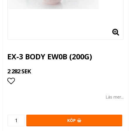
EX-3 BODY EW0B (200G)
2 282 SEK
Lägg till i favoritlistan
Läs mer...
KÖP