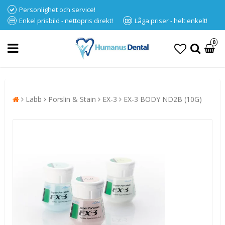
Personlighet och service!
Enkel prisbild - nettopris direkt!
Låga priser - helt enkelt!
0
Labb
Porslin & Stain
EX-3
EX-3 BODY ND2B (10G)