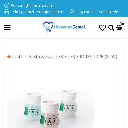
Personlighet och service!
Enkel prisbild - nettopris direkt!
Låga priser - helt enkelt!
0
Labb
Porslin & Stain
EX-3
EX-3 BODY ND2B (200G)