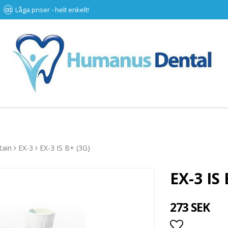
Låga priser - helt enkelt!
tain
EX-3
EX-3 IS B+ (3G)
EX-3 IS 
273 SEK