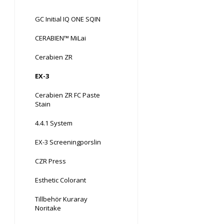
GC Initial IQ ONE SQIN
CERABIEN™ MiLai
Cerabien ZR
EX-3
Cerabien ZR FC Paste
Stain
4.4.1 System
EX-3 Screeningporslin
CZR Press
Esthetic Colorant
Tillbehör Kuraray
Noritake