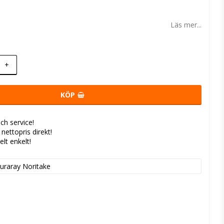
 favoritlistan
Läs mer...
+
KÖP
ch service!
- nettopris direkt!
elt enkelt!
uraray Noritake