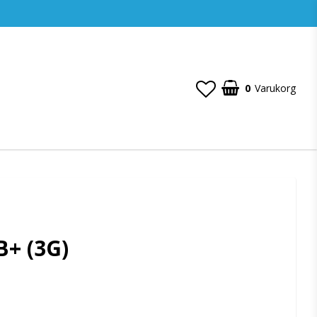
0
Varukorg
B+ (3G)