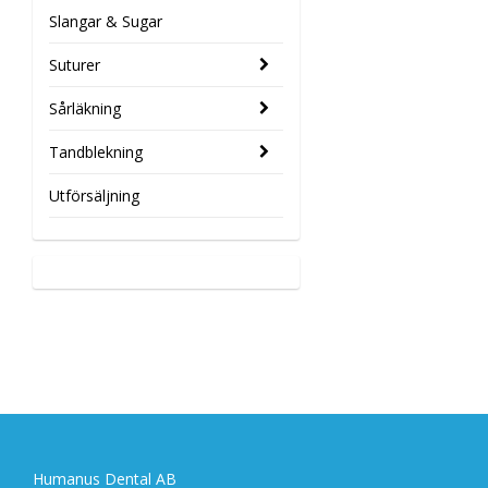
Slangar & Sugar
Suturer
Sårläkning
Tandblekning
Utförsäljning
Humanus Dental AB