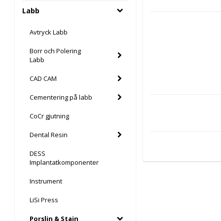
Labb
Avtryck Labb
Borr och Polering
Labb
CAD CAM
Cementering på labb
CoCr gjutning
Dental Resin
DESS
Implantatkomponenter
Instrument
LiSi Press
Porslin & Stain