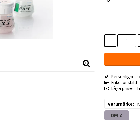
Lägg till i
-
Personlighet o
Enkel prisbild 
Låga priser - h
Varumärke
K
DELA