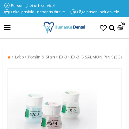
Personlighet och service!
Enkel prisbild - nettopris direkt!
Låga priser - helt enkelt!
0
Labb
Porslin & Stain
EX-3
EX-3 IS SALMON PINK (3G)