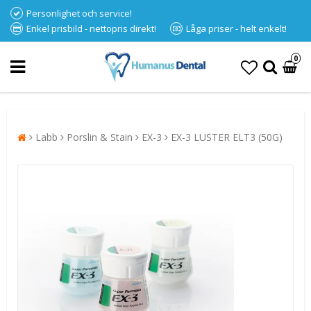
Personlighet och service!
Enkel prisbild - nettopris direkt!
Låga priser - helt enkelt!
0
Labb
Porslin & Stain
EX-3
EX-3 LUSTER ELT3 (50G)