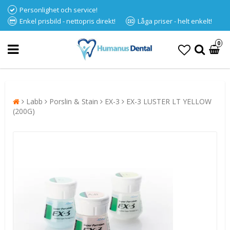
Personlighet och service!
Enkel prisbild - nettopris direkt!
Låga priser - helt enkelt!
0
Labb
Porslin & Stain
EX-3
EX-3 LUSTER LT YELLOW
(200G)