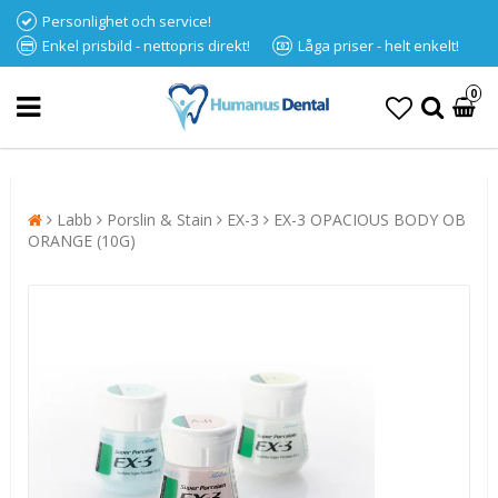
Personlighet och service!
Enkel prisbild - nettopris direkt!
Låga priser - helt enkelt!
0
Labb
Porslin & Stain
EX-3
EX-3 OPACIOUS BODY OB
ORANGE (10G)