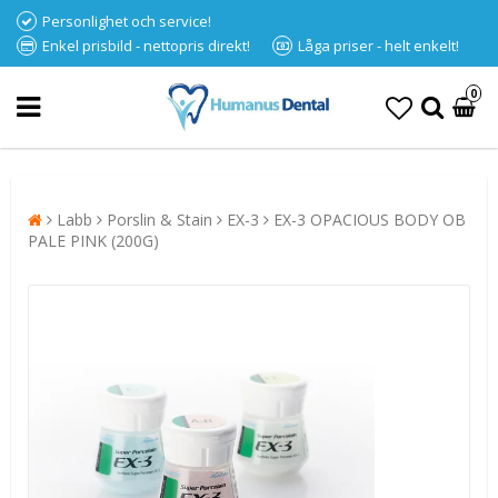
Personlighet och service!
Enkel prisbild - nettopris direkt!
Låga priser - helt enkelt!
0
Labb
Porslin & Stain
EX-3
EX-3 OPACIOUS BODY OB
PALE PINK (200G)