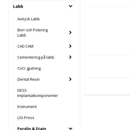
Labb
Avtryck Labb
Borr och Polering
Labb
CAD CAM
Cementering på labb
CoCr gjutning
Dental Resin
DESS
Implantatkomponenter
Instrument
LiSi Press
Porslin & Stain