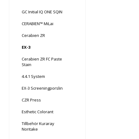
GC Initial IQ ONE SQIN
CERABIEN™ MiLai
Cerabien ZR
EX-3
Cerabien ZR FC Paste
Stain
4.4.1 System
EX-3 Screeningporslin
CZR Press
Esthetic Colorant
Tillbehör Kuraray
Noritake