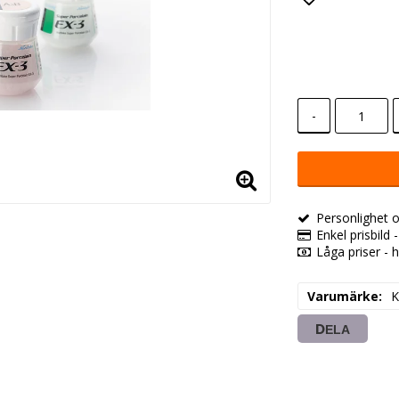
Lägg till i
-
Personlighet o
Enkel prisbild 
Låga priser - h
Varumärke
K
DELA