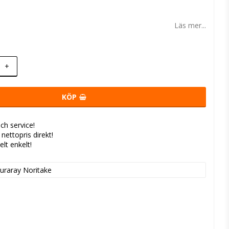
 favoritlistan
Läs mer...
+
KÖP
ch service!
- nettopris direkt!
elt enkelt!
uraray Noritake