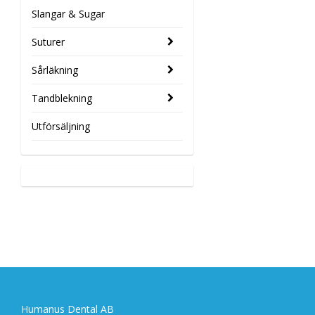
Slangar & Sugar
Suturer
Sårläkning
Tandblekning
Utförsäljning
Humanus Dental AB