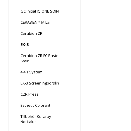
GC Initial IQ ONE SQIN
CERABIEN™ MiLai
Cerabien ZR
EX-3
Cerabien ZR FC Paste
Stain
4.4.1 System
EX-3 Screeningporslin
CZR Press
Esthetic Colorant
Tillbehör Kuraray
Noritake