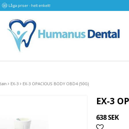
Låga priser - helt enkelt!
tain
EX-3
EX-3 OPACIOUS BODY OBD4 (50G)
EX-3 O
638 SEK