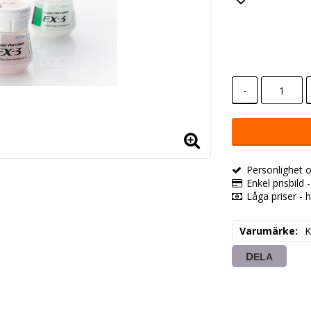
Lägg till i
-
Personlighet o
Enkel prisbild 
Låga priser - h
Varumärke
K
DELA