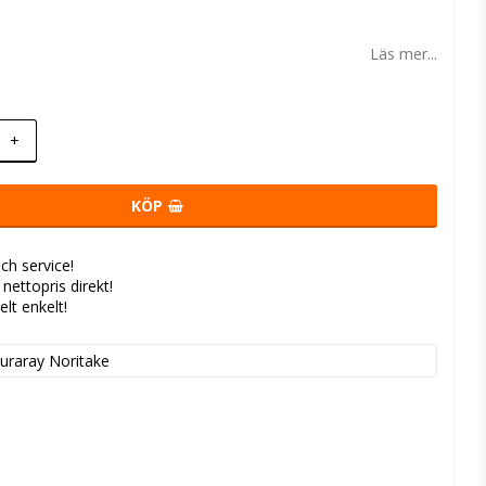
 favoritlistan
Läs mer...
+
KÖP
ch service!
- nettopris direkt!
elt enkelt!
uraray Noritake