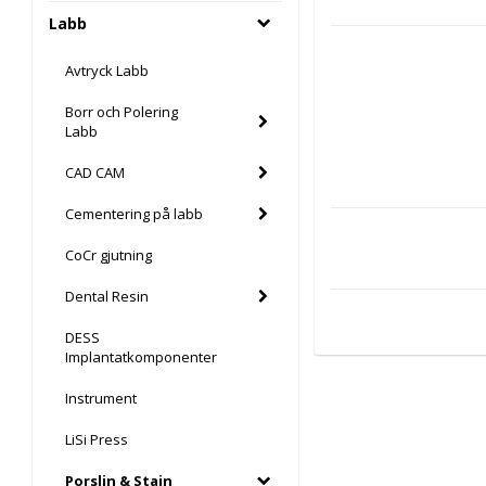
Labb
Avtryck Labb
Borr och Polering
Labb
CAD CAM
Cementering på labb
CoCr gjutning
Dental Resin
DESS
Implantatkomponenter
Instrument
LiSi Press
Porslin & Stain