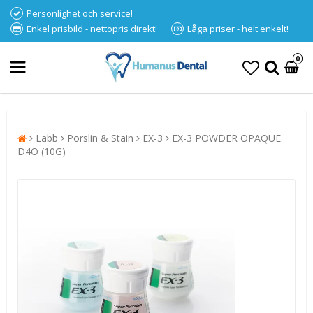
Personlighet och service!
Enkel prisbild - nettopris direkt!
Låga priser - helt enkelt!
0
Labb
Porslin & Stain
EX-3
EX-3 POWDER OPAQUE
D4O (10G)