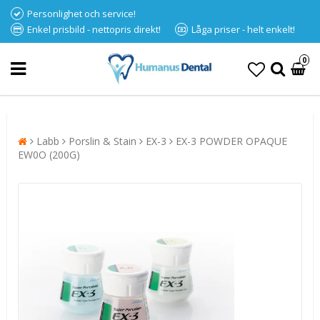
Personlighet och service!
Enkel prisbild - nettopris direkt!
Låga priser - helt enkelt!
0
Labb
Porslin & Stain
EX-3
EX-3 POWDER OPAQUE
EW0O (200G)