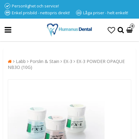
Personlighet och service!
Enkel prisbild - nettopris direkt!
Låga priser - helt enkelt!
0
Labb
Porslin & Stain
EX-3
EX-3 POWDER OPAQUE
NB3O (10G)