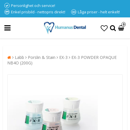
Personlighet och service!
Enkel prisbild - nettopris direkt!
Låga priser - helt enkelt!
0
Labb
Porslin & Stain
EX-3
EX-3 POWDER OPAQUE
NB4O (200G)