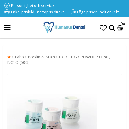
Personlighet och service!
Enkel prisbild - nettopris direkt!
Låga priser - helt enkelt!
0
Labb
Porslin & Stain
EX-3
EX-3 POWDER OPAQUE
NC1O (50G)