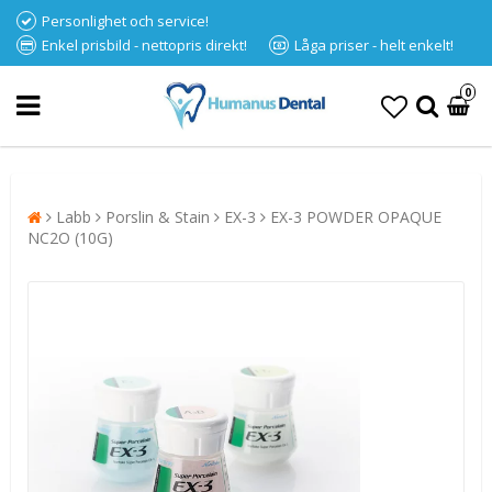
Personlighet och service!
Enkel prisbild - nettopris direkt!
Låga priser - helt enkelt!
0
Labb
Porslin & Stain
EX-3
EX-3 POWDER OPAQUE
NC2O (10G)