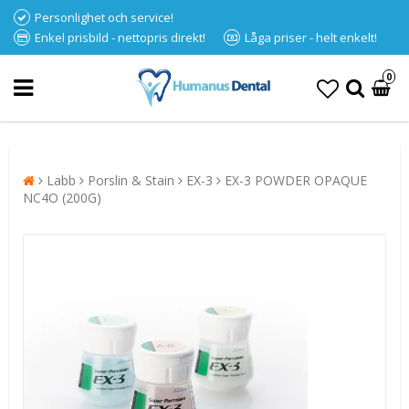
Personlighet och service!
Enkel prisbild - nettopris direkt!
Låga priser - helt enkelt!
0
Labb
Porslin & Stain
EX-3
EX-3 POWDER OPAQUE
NC4O (200G)