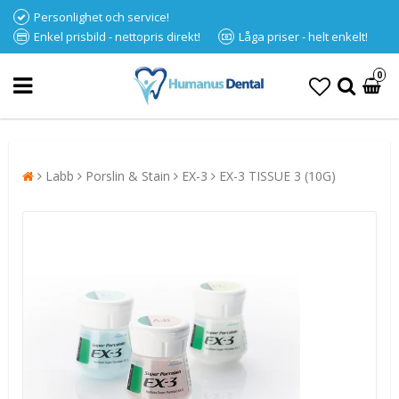
Personlighet och service!
Enkel prisbild - nettopris direkt!
Låga priser - helt enkelt!
0
Labb
Porslin & Stain
EX-3
EX-3 TISSUE 3 (10G)