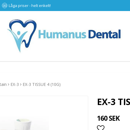
Låga priser - helt enkelt!
tain
EX-3
EX-3 TISSUE 4 (10G)
EX-3 TI
160 SEK