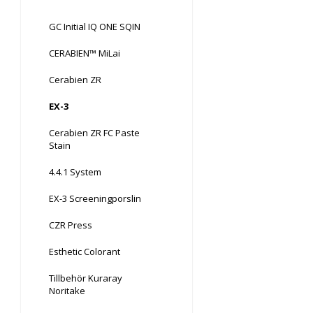
GC Initial IQ ONE SQIN
CERABIEN™ MiLai
Cerabien ZR
EX-3
Cerabien ZR FC Paste
Stain
4.4.1 System
EX-3 Screeningporslin
CZR Press
Esthetic Colorant
Tillbehör Kuraray
Noritake