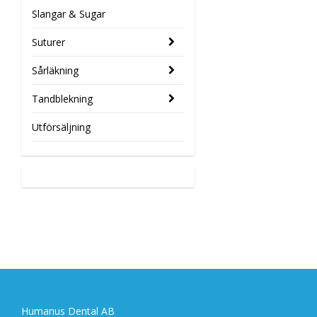
Slangar & Sugar
Suturer
Sårläkning
Tandblekning
Utförsäljning
Humanus Dental AB