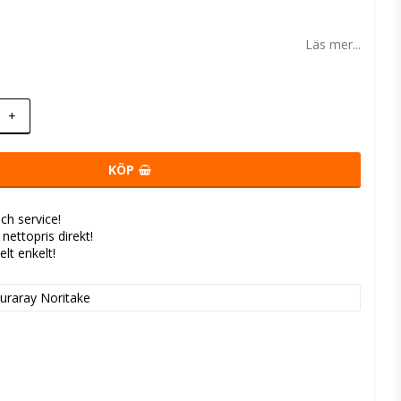
 favoritlistan
Läs mer...
+
KÖP
ch service!
- nettopris direkt!
elt enkelt!
uraray Noritake