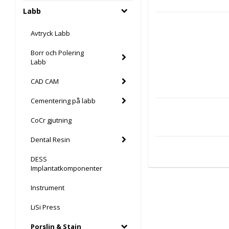
Labb
Avtryck Labb
Borr och Polering
Labb
CAD CAM
Cementering på labb
CoCr gjutning
Dental Resin
DESS
Implantatkomponenter
Instrument
LiSi Press
Porslin & Stain