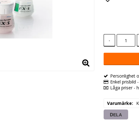
Lägg till i
-
Personlighet o
Enkel prisbild 
Låga priser - h
Varumärke
K
DELA