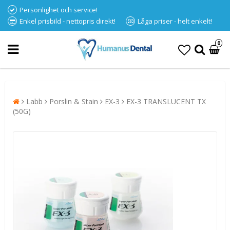
Personlighet och service!
Enkel prisbild - nettopris direkt!
Låga priser - helt enkelt!
0
Labb
Porslin & Stain
EX-3
EX-3 TRANSLUCENT TX
(50G)