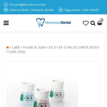
Personlighet och service!
Enkel prisbild - nettopris direkt!
Låga priser - helt enkelt!
0
Labb
Porslin & Stain
EX-3
EX-3 VALUE SHADE BODY
1120B (10G)