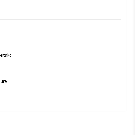
ritake
hure