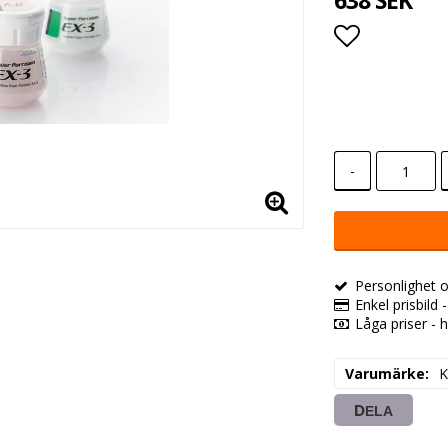
638 SEK
Lägg till i
-
Personlighet o
Enkel prisbild 
Låga priser - h
Varumärke
K
DELA