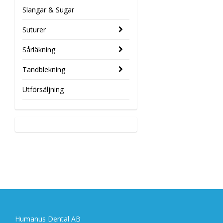
Slangar & Sugar
Suturer
Sårläkning
Tandblekning
Utförsäljning
Humanus Dental AB