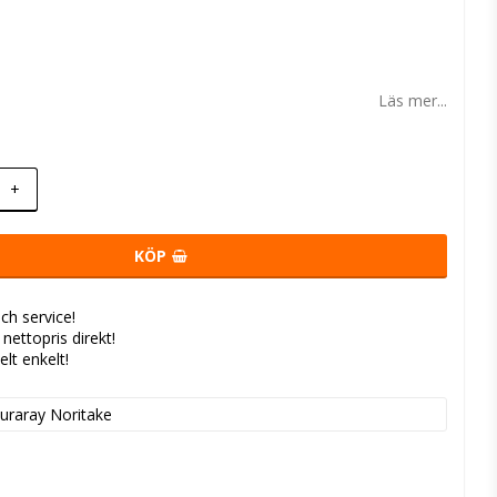
 favoritlistan
Läs mer...
+
KÖP
ch service!
- nettopris direkt!
elt enkelt!
uraray Noritake