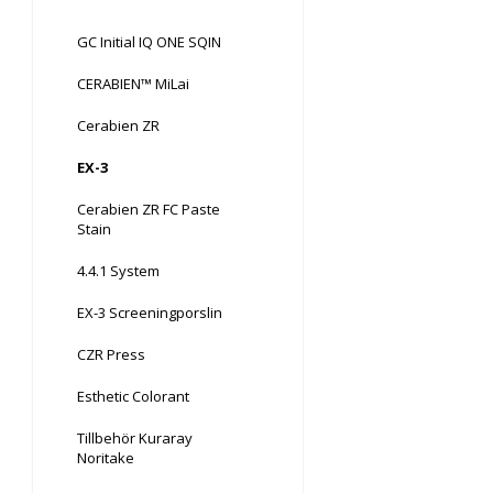
GC Initial IQ ONE SQIN
CERABIEN™ MiLai
Cerabien ZR
EX-3
Cerabien ZR FC Paste
Stain
4.4.1 System
EX-3 Screeningporslin
CZR Press
Esthetic Colorant
Tillbehör Kuraray
Noritake