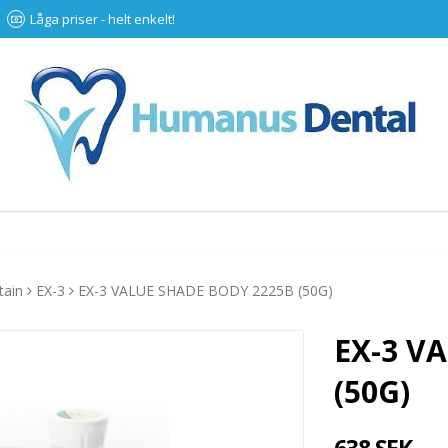
Låga priser - helt enkelt!
tain
EX-3
EX-3 VALUE SHADE BODY 2225B (50G)
EX-3 V
(50G)