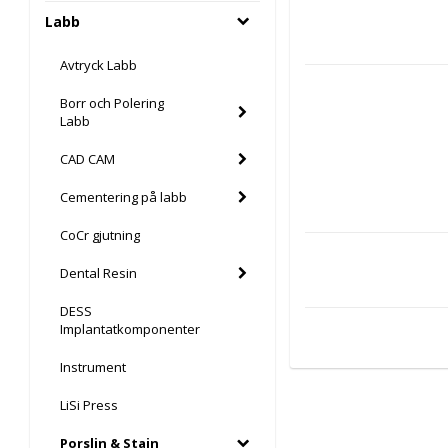
Labb
Avtryck Labb
Borr och Polering
Labb
CAD CAM
Cementering på labb
CoCr gjutning
Dental Resin
DESS
Implantatkomponenter
Instrument
LiSi Press
Porslin & Stain