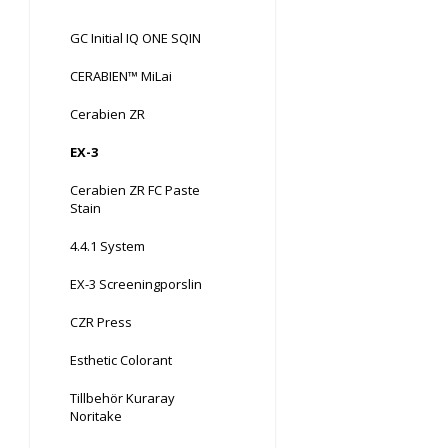
GC Initial IQ ONE SQIN
CERABIEN™ MiLai
Cerabien ZR
EX-3
Cerabien ZR FC Paste
Stain
4.4.1 System
EX-3 Screeningporslin
CZR Press
Esthetic Colorant
Tillbehör Kuraray
Noritake