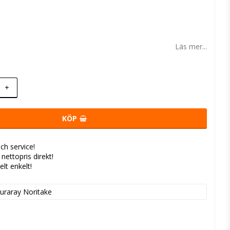
 favoritlistan
Läs mer...
+
KÖP
ch service!
- nettopris direkt!
elt enkelt!
uraray Noritake