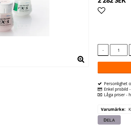
2 282 SEK
Lägg till i
-
Personlighet o
Enkel prisbild 
Låga priser - h
Varumärke
K
DELA