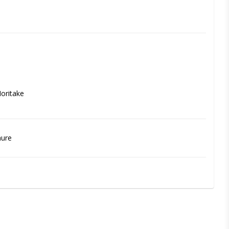
oritake
hure