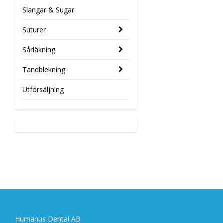
Slangar & Sugar
Suturer
Sårläkning
Tandblekning
Utförsäljning
Humanus Dental AB