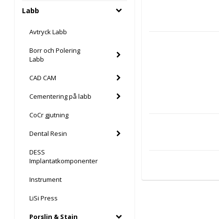
Labb
Avtryck Labb
Borr och Polering
Labb
CAD CAM
Cementering på labb
CoCr gjutning
Dental Resin
DESS
Implantatkomponenter
Instrument
LiSi Press
Porslin & Stain