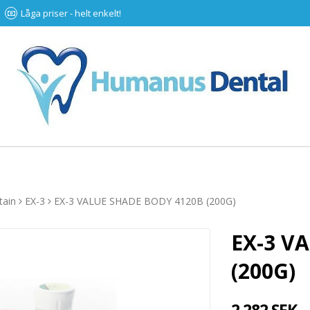
Låga priser - helt enkelt!
tain
EX-3
EX-3 VALUE SHADE BODY 4120B (200G)
EX-3 V
(200G)