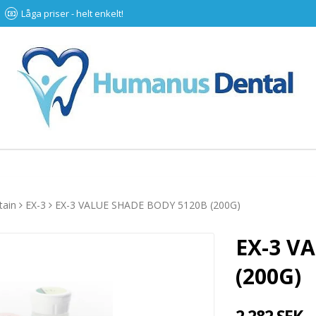
Låga priser - helt enkelt!
tain
EX-3
EX-3 VALUE SHADE BODY 5120B (200G)
EX-3 V
(200G)