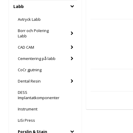
Labb
Avtryck Labb
Borr och Polering
Labb
CAD CAM
Cementering på labb
CoCr gjutning
Dental Resin
DESS
Implantatkomponenter
Instrument
LiSi Press
Porslin & Stain