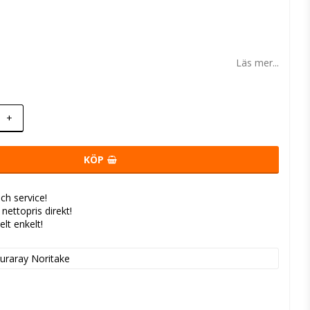
 favoritlistan
Läs mer...
+
KÖP
ch service!
- nettopris direkt!
elt enkelt!
uraray Noritake