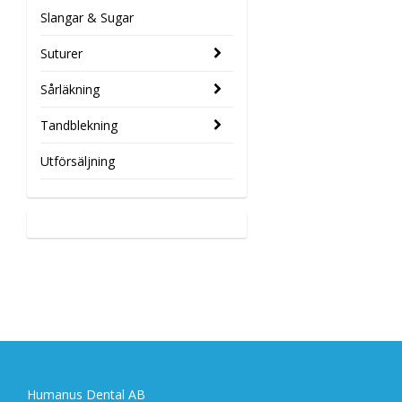
Slangar & Sugar
Suturer
Sårläkning
Tandblekning
Utförsäljning
Humanus Dental AB