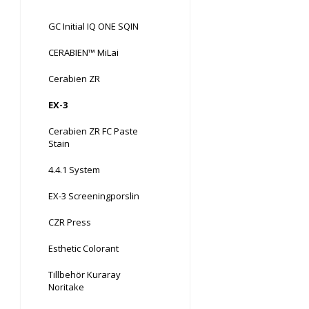
GC Initial IQ ONE SQIN
CERABIEN™ MiLai
Cerabien ZR
EX-3
Cerabien ZR FC Paste
Stain
4.4.1 System
EX-3 Screeningporslin
CZR Press
Esthetic Colorant
Tillbehör Kuraray
Noritake