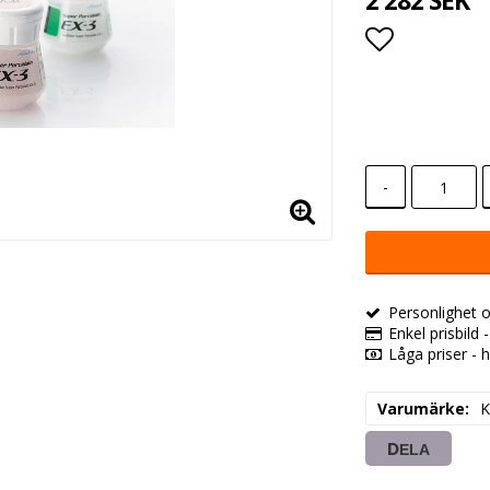
2 282 SEK
Lägg till i
-
Personlighet o
Enkel prisbild 
Låga priser - h
Varumärke
K
DELA