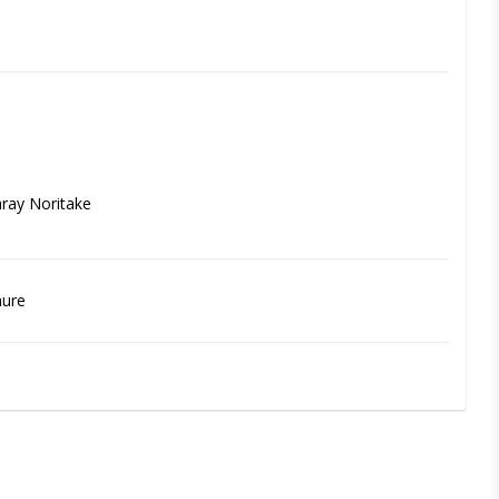
ray Noritake
hure