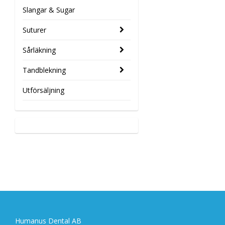
Slangar & Sugar
Suturer
Sårläkning
Tandblekning
Utförsäljning
Humanus Dental AB