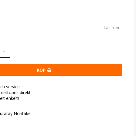
 favoritlistan
Läs mer...
+
KÖP
ch service!
- nettopris direkt!
elt enkelt!
uraray Noritake