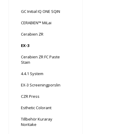
GC Initial IQ ONE SQIN
CERABIEN™ MiLai
Cerabien ZR
EX-3
Cerabien ZR FC Paste
Stain
4.4.1 System
EX-3 Screeningporslin
CZR Press
Esthetic Colorant
Tillbehör Kuraray
Noritake