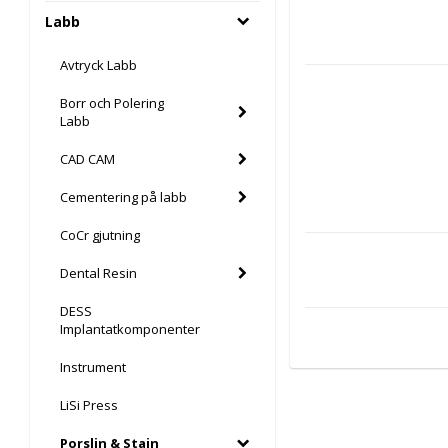
Labb
Avtryck Labb
Borr och Polering
Labb
CAD CAM
Cementering på labb
CoCr gjutning
Dental Resin
DESS
Implantatkomponenter
Instrument
LiSi Press
Porslin & Stain