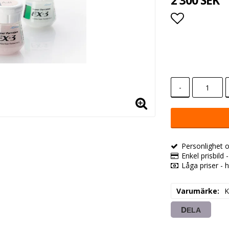
2 300 SEK
Lägg till i
-
Personlighet o
Enkel prisbild 
Låga priser - h
Varumärke
K
DELA