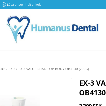
Låga priser - helt enkelt!
tain
EX-3
EX-3 VALUE SHADE OP BODY OB4130 (200G)
EX-3 V
OB4130