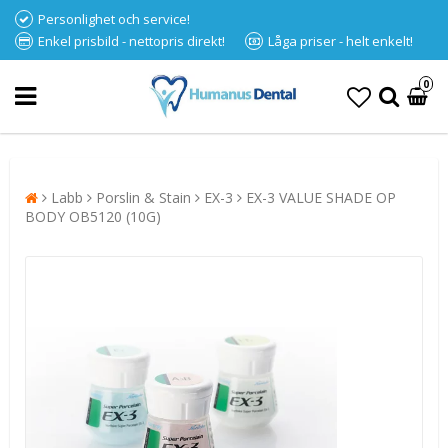
Personlighet och service!
Enkel prisbild - nettopris direkt!
Låga priser - helt enkelt!
0
Labb
Porslin & Stain
EX-3
EX-3 VALUE SHADE OP
BODY OB5120 (10G)