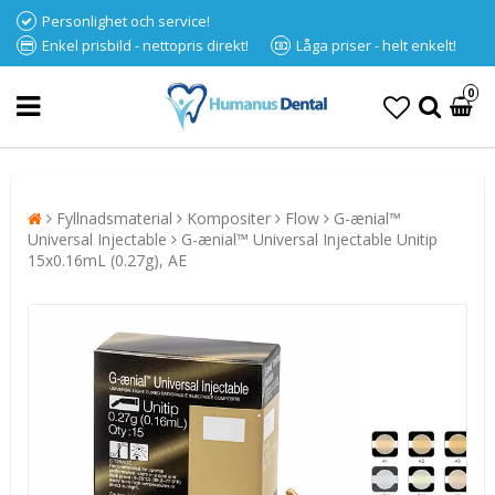
Personlighet och service!
Enkel prisbild - nettopris direkt!
Låga priser - helt enkelt!
0
Fyllnadsmaterial
Kompositer
Flow
G-ænial™
Universal Injectable
G-ænial™ Universal Injectable Unitip
15x0.16mL (0.27g), AE