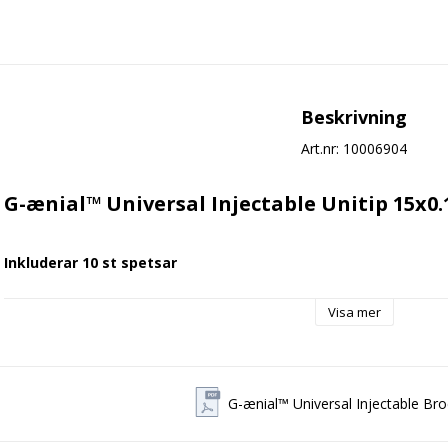
Beskrivning
Art.nr: 10006904
G-ænial™ Universal Injectable Unitip 15x0.
Inkluderar 10 st spetsar
G-ænial Universal Injectable är en universell fyllningskomposit med e
Visa mer
för långvariga estetiska restaurationer.
Med en hög andel ultrafina bariumpartiklar och GC:s Full-coverage Si
Universal Injectable otroligt stark – till och med starkare än ledan
G-ænial™ Universal Injectable Br
Tack vare dessa enastående egenskaper kan G-ænial Universal Injecta
utan behov av ett täckskikt.