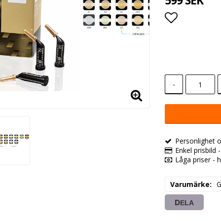
599 SEK
Lägg till i
-
Personlighet o
Enkel prisbild 
Låga priser - h
Varumärke
DELA