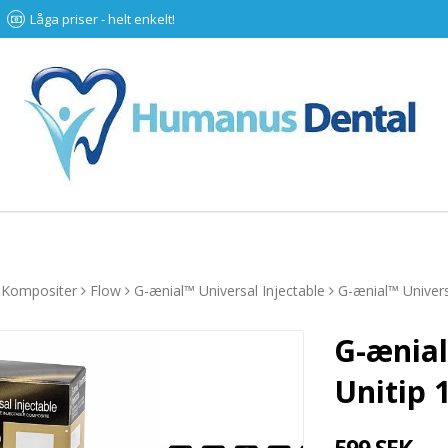
Låga priser - helt enkelt!
Kompositer
Flow
G-ænial™ Universal Injectable
G-ænial™ Univers
G-ænial
Unitip 