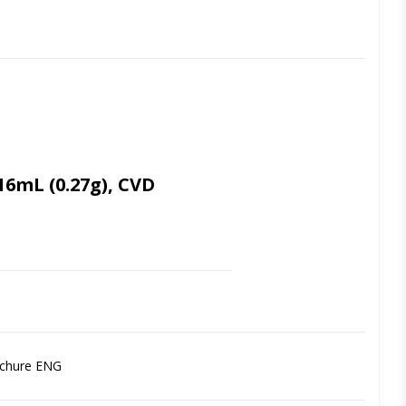
16mL (0.27g), CVD
xceptionell styrka och motståndskraft 
lane Coating (FSC)-teknologi är G-ænial 
de pastakompositer på marknaden.
ochure ENG
ble användas för alla kavitetsklasser 