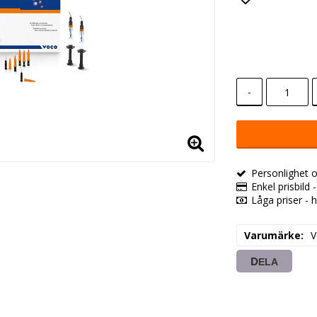
Lägg till i
-
Personlighet o
Enkel prisbild 
Låga priser - h
Varumärke
DELA