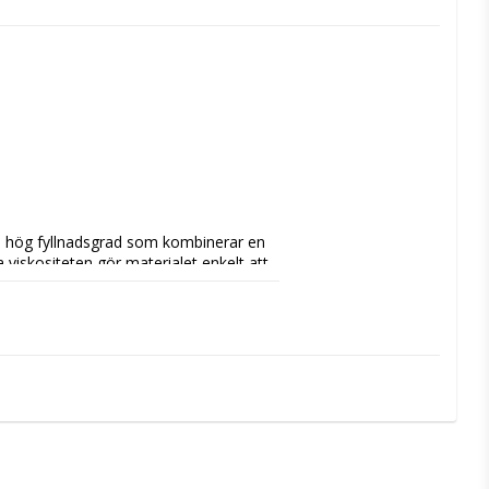
 hög fyllnadsgrad som kombinerar en 
viskositeten gör materialet enkelt att 
al anpassning till kavitetsväggarna.
kaviteter, fissurförseglingar, som liner 
are den höga fyllnadsgraden uppnås låg 
val för moderna restaurativa 