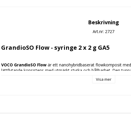
Beskrivning
Art.nr: 2727
GrandioSO Flow - syringe 2 x 2 g GA5
VOCO GrandioSO Flow 
är ett nanohybridbaserat flowkomposit med
lättflytande konsistens med utmärkt styrka och hållbarhet. Den tunna 
applicera även i svåråtkomliga områden, samtidigt som det ger optim
Visa mer
GrandioSO Flow är idealiskt för minimalt invasiva restaurationer, små 
samt för reparation av komposit- och keramikrestaurationer. Tack v
krympning, lång livslängd och hög estetik – ett flexibelt och pålitligt 
behandlingar.