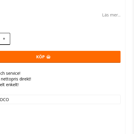
 favoritlistan
Läs mer...
+
KÖP
ch service!
- nettopris direkt!
elt enkelt!
VOCO