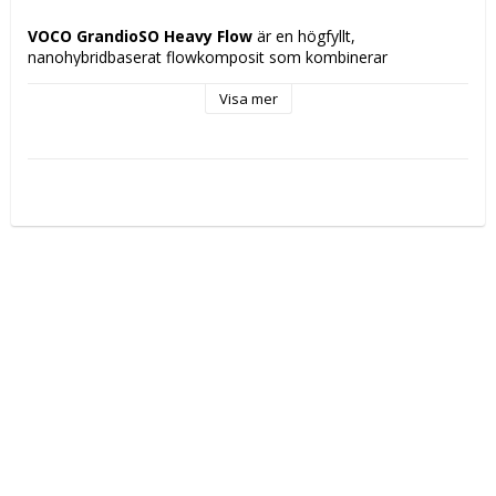
VOCO GrandioSO Heavy Flow
 är en högfyllt, 
nanohybridbaserat flowkomposit som kombinerar 
exceptionell styrka med optimal flytbarhet. Med sin höga 
fyllnadsgrad erbjuder materialet utmärkt mekanisk stabilitet, 
Visa mer
låg krympning och långvarig hållbarhet. Den något trögare 
konsistensen gör det lätt att kontrollera appliceringen även i 
större kaviteter, samtidigt som den ger utmärkt anpassning 
till väggarna.
Perfekt för bas- och blockfyllningar, klass I–V, 
fissurförseglingar, reparaturer samt som liner under 
högestetiska restaureringar. Med GrandioSO Heavy Flow får 
du en kombination av styrka, precision och 
användarvänlighet – ett pålitligt komplement i din dagliga 
praktik.