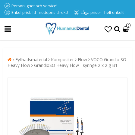
Personlighet och service!
Enkel prisbild - nettopris direkt!
Låga priser - helt enkelt!
0
Fyllnadsmaterial
Kompositer
Flow
VOCO Grandio SO
Heavy Flow
GrandioSO Heavy Flow - syringe 2 x 2 g B1